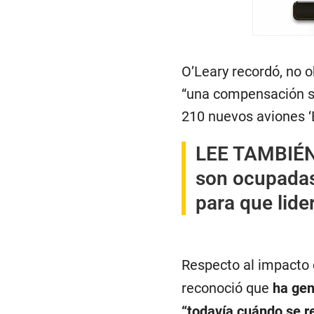
O’Leary recordó, no o
“una compensación si
210 nuevos aviones ‘B
LEE TAMBIÉ
son ocupadas
para que lide
Respecto al impacto 
reconoció que
ha gen
“todavía cuándo se r