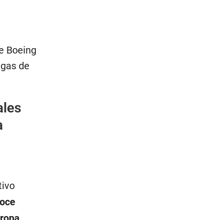
de Boeing
egas de
ales
a
tivo
noce
ropa