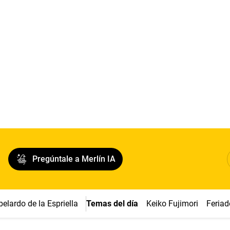
Pregúntale a Merlín IA
belardo de la Espriella
Temas del día
Keiko Fujimori
Feriad