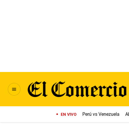
Perú vs Venezuela
A
EN VIVO