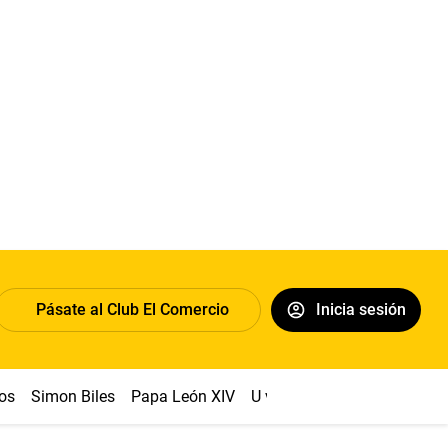
Pásate al Club El Comercio
Inicia sesión
os
Simon Biles
Papa León XIV
U vs Cristal
Dólar
Congr