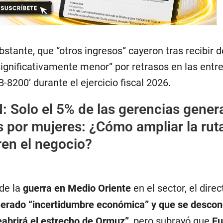
bstante, que “otros ingresos” cayeron tras recibir 
gnificativamente menor” por retrasos en las entr
-8200’ durante el ejercicio fiscal 2026.
N:
Solo el 5% de las gerencias gener
 por mujeres: ¿Cómo ampliar la rut
ren el negocio?
de la
guerra en Medio Oriente
en el sector, el direc
erado “incertidumbre económica” y que se desco
eabrirá el estrecho de Ormuz”
, pero subrayó que
Eu