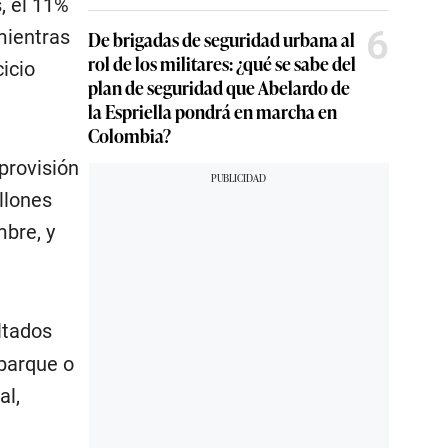
, el 11%
6
mientras
De brigadas de seguridad urbana al
rol de los militares: ¿qué se sabe del
cicio
plan de seguridad que Abelardo de
la Espriella pondrá en marcha en
Colombia?
 provisión
llones
mbre, y
ltados
mbarque o
al,