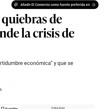
Añadir El Comercio como fuente preferida en
 quiebras de
de la crisis de
certidumbre económica” y que se
n
Guardar