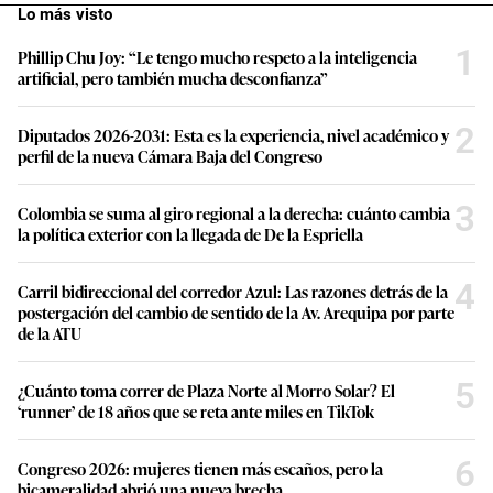
Lo más visto
1
Phillip Chu Joy: “Le tengo mucho respeto a la inteligencia
artificial, pero también mucha desconfianza”
2
Diputados 2026-2031: Esta es la experiencia, nivel académico y
perfil de la nueva Cámara Baja del Congreso
3
Colombia se suma al giro regional a la derecha: cuánto cambia
la política exterior con la llegada de De la Espriella
4
Carril bidireccional del corredor Azul: Las razones detrás de la
postergación del cambio de sentido de la Av. Arequipa por parte
de la ATU
5
¿Cuánto toma correr de Plaza Norte al Morro Solar? El
‘runner’ de 18 años que se reta ante miles en TikTok
6
Congreso 2026: mujeres tienen más escaños, pero la
bicameralidad abrió una nueva brecha