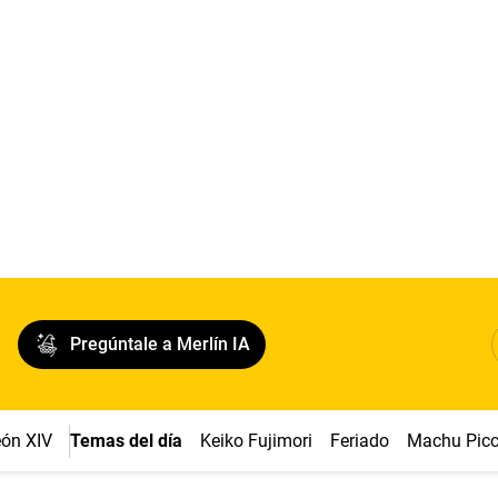
Pregúntale a Merlín IA
ón XIV
Temas del día
Keiko Fujimori
Feriado
Machu Pic