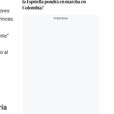
la Espriella pondrá en marcha en
Colombia?
yores
ómicas.
nte”
o al
ria