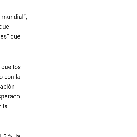
 mundial”,
 que
des” que
 que los
o con la
zación
sperado
 la
 5 %, la