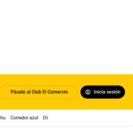
Pásate al Club El Comercio
Inicia sesión
chu
Corredor azul
Dólar
Congreso
Nasca
Acuña
Toled