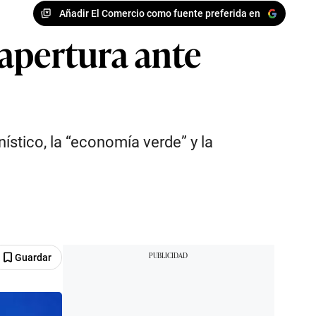
Añadir El Comercio como fuente preferida en
apertura ante
ístico, la “economía verde” y la
Guardar