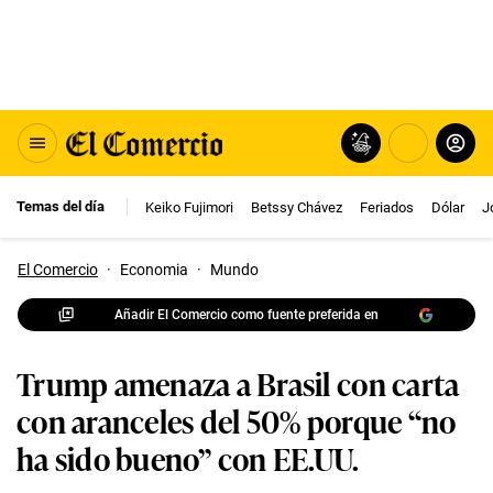
Temas del día
Keiko Fujimori
Betssy Chávez
Feriados
Dólar
J
El Comercio
·
Economia
·
Mundo
Añadir El Comercio como fuente preferida en
Trump amenaza a Brasil con carta
con aranceles del 50% porque “no
ha sido bueno” con EE.UU.