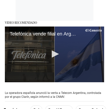
VIDEO RECOMENDADO
Telefónica vende filial en Argentina
0
seconds
of
La operadora española anunció la venta a Telecom Argentina, controlada
52
por el grupo Clarín, según informó a la CNMV.
seconds