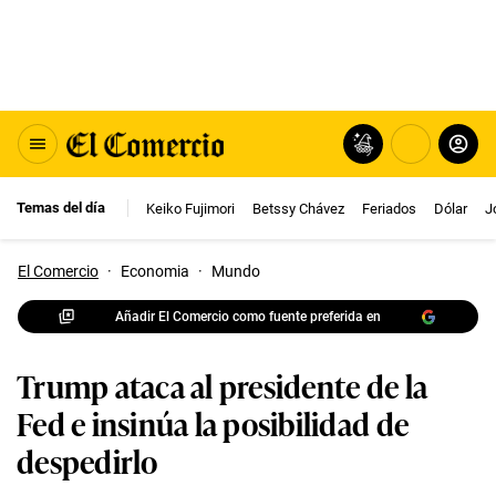
Temas del día
Keiko Fujimori
Betssy Chávez
Feriados
Dólar
J
El Comercio
·
Economia
·
Mundo
Añadir El Comercio como fuente preferida en
Trump ataca al presidente de la
Fed e insinúa la posibilidad de
despedirlo