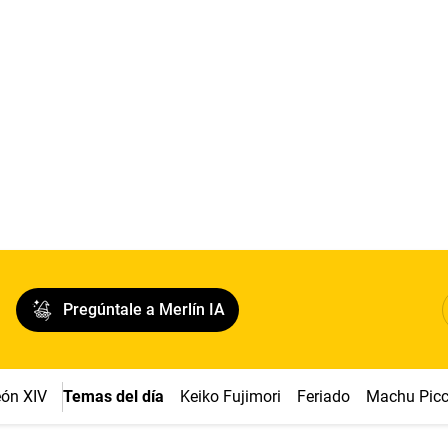
Pregúntale a Merlín IA
ón XIV
Temas del día
Keiko Fujimori
Feriado
Machu Pic