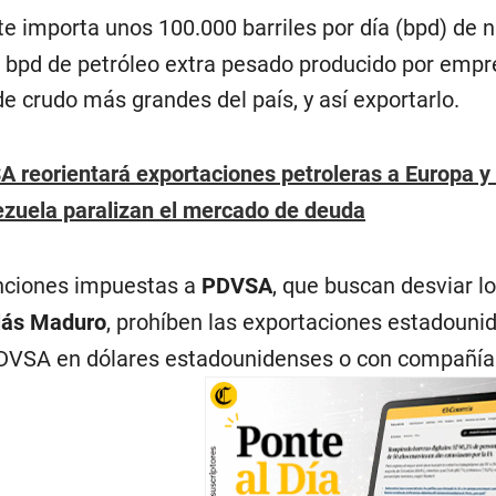
 importa unos 100.000 barriles por día (bpd) de n
0 bpd de petróleo extra pesado producido por empr
de crudo más grandes del país, y así exportarlo.
 reorientará exportaciones petroleras a Europa y
zuela paralizan el mercado de deuda
nciones impuestas a
PDVSA
, que buscan desviar l
lás Maduro
, prohíben las exportaciones estadouni
DVSA en dólares estadounidenses o con compañías