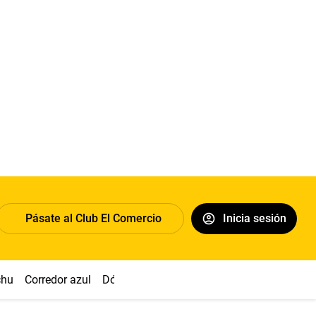
Pásate al Club El Comercio
Inicia sesión
chu
Corredor azul
Dólar
Congreso
Nasca
Acuña
Toled