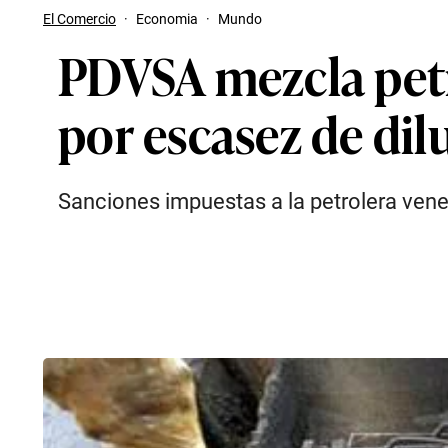
El Comercio
·
Economia
·
Mundo
PDVSA mezcla petr
por escasez de dil
Sanciones impuestas a la petrolera ve