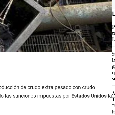
L
P
t
L
S
l
g
q
s
oducción de crudo extra pesado con crudo
A
ado las sanciones impuestas por
Estados Unidos
la
T
“
l