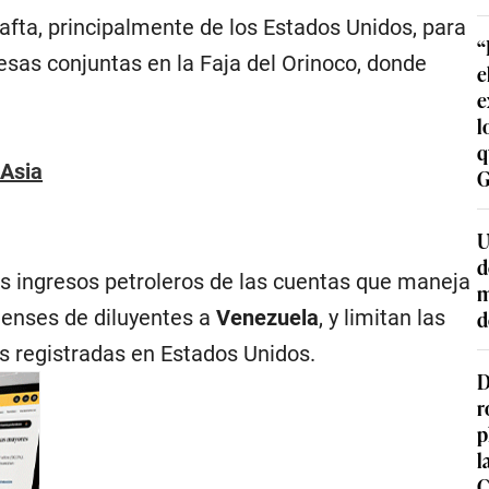
afta, principalmente de los Estados Unidos, para
“
esas conjuntas en la Faja del Orinoco, donde
e
e
l
q
 Asia
G
U
d
os ingresos petroleros de las cuentas que maneja
m
denses de diluyentes a
Venezuela
, y limitan las
d
 registradas en Estados Unidos.
D
r
p
l
C