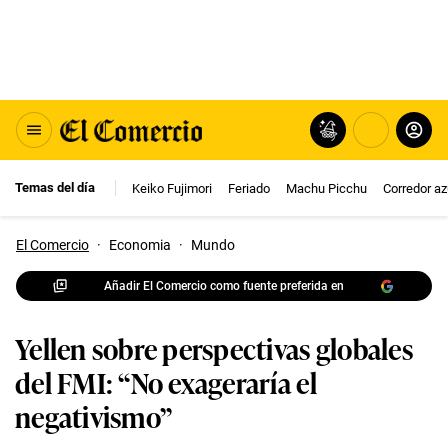
Temas del día
Keiko Fujimori
Feriado
Machu Picchu
Corredor az
El Comercio
·
Economia
·
Mundo
Añadir El Comercio como fuente preferida en
Yellen sobre perspectivas globales
del FMI: “No exageraría el
negativismo”