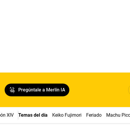
Pregúntale a Merlín IA
ón XIV
Temas del día
Keiko Fujimori
Feriado
Machu Pic