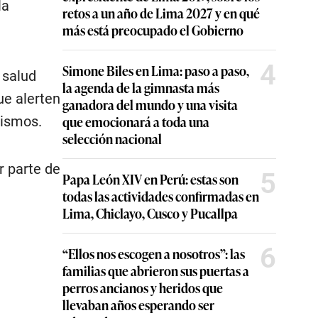
la
retos a un año de Lima 2027 y en qué
más está preocupado el Gobierno
4
Simone Biles en Lima: paso a paso,
 salud
la agenda de la gimnasta más
ue alerten
ganadora del mundo y una visita
que emocionará a toda una
mismos.
selección nacional
r parte de
5
Papa León XIV en Perú: estas son
todas las actividades confirmadas en
Lima, Chiclayo, Cusco y Pucallpa
6
“Ellos nos escogen a nosotros”: las
familias que abrieron sus puertas a
perros ancianos y heridos que
llevaban años esperando ser