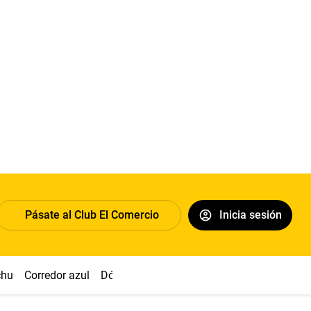
Pásate al Club El Comercio
Inicia sesión
chu
Corredor azul
Dólar
Congreso
Nasca
Acuña
Toled