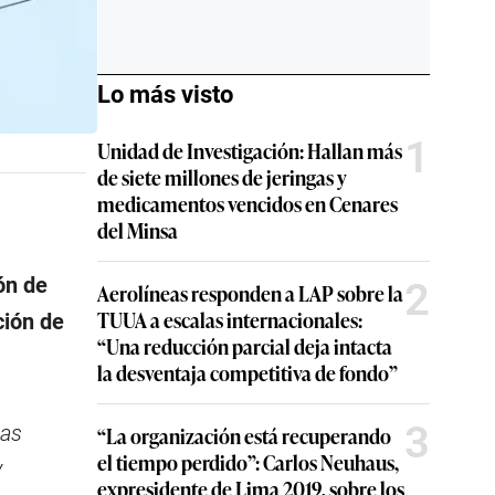
Lo más visto
1
Unidad de Investigación: Hallan más
de siete millones de jeringas y
medicamentos vencidos en Cenares
del Minsa
ón de
2
Aerolíneas responden a LAP sobre la
TUUA a escalas internacionales:
ción de
“Una reducción parcial deja intacta
la desventaja competitiva de fondo”
3
ras
“La organización está recuperando
el tiempo perdido”: Carlos Neuhaus,
y
expresidente de Lima 2019, sobre los