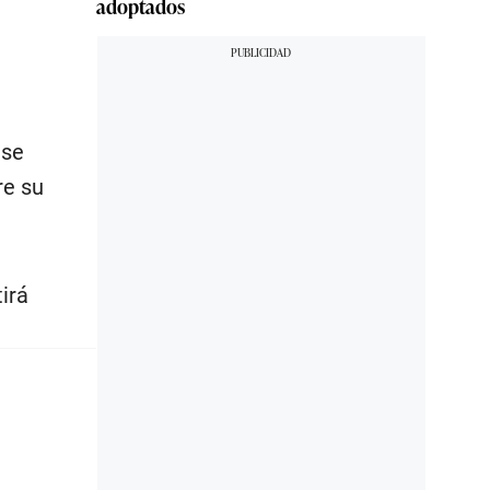
adoptados
 se
re su
irá