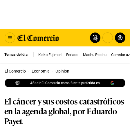
Temas del día
Keiko Fujimori
Feriado
Machu Picchu
Corredor az
El Comercio
·
Economia
·
Opinion
Añadir El Comercio como fuente preferida en
El cáncer y sus costos catastróficos
en la agenda global, por Eduardo
Payet