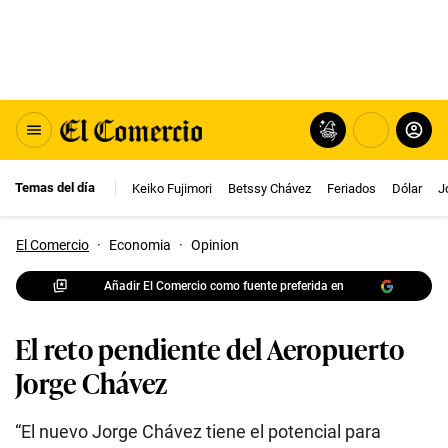
Temas del día
Keiko Fujimori
Betssy Chávez
Feriados
Dólar
J
El Comercio
·
Economia
·
Opinion
Añadir El Comercio como fuente preferida en
El reto pendiente del Aeropuerto
Jorge Chávez
“El nuevo Jorge Chávez tiene el potencial para