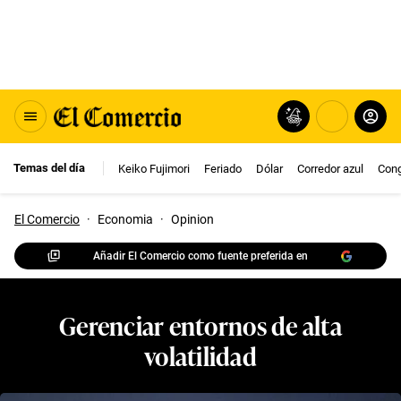
Temas del día
Keiko Fujimori
Feriado
Dólar
Corredor azul
Con
El Comercio
·
Economia
·
Opinion
Añadir El Comercio como fuente preferida en
Gerenciar entornos de alta
volatilidad