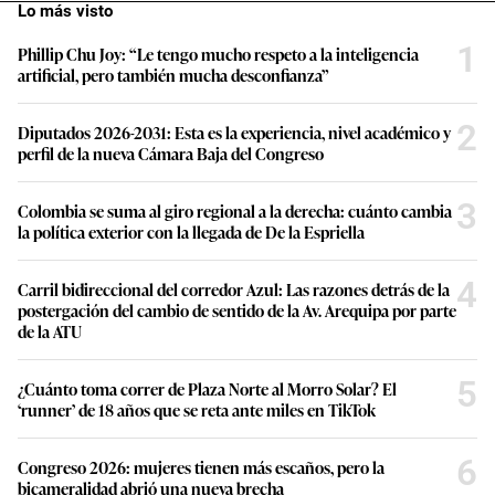
Lo más visto
1
Phillip Chu Joy: “Le tengo mucho respeto a la inteligencia
artificial, pero también mucha desconfianza”
2
Diputados 2026-2031: Esta es la experiencia, nivel académico y
perfil de la nueva Cámara Baja del Congreso
3
Colombia se suma al giro regional a la derecha: cuánto cambia
la política exterior con la llegada de De la Espriella
4
Carril bidireccional del corredor Azul: Las razones detrás de la
postergación del cambio de sentido de la Av. Arequipa por parte
de la ATU
5
¿Cuánto toma correr de Plaza Norte al Morro Solar? El
‘runner’ de 18 años que se reta ante miles en TikTok
6
Congreso 2026: mujeres tienen más escaños, pero la
bicameralidad abrió una nueva brecha