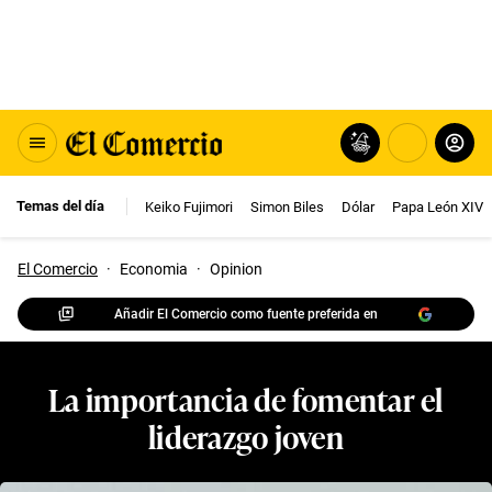
Temas del día
Keiko Fujimori
Simon Biles
Dólar
Papa León XIV
El Comercio
·
Economia
·
Opinion
Añadir El Comercio como fuente preferida en
La importancia de fomentar el
liderazgo joven