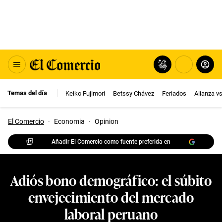
Temas del día
Keiko Fujimori
Betssy Chávez
Feriados
Alianza v
El Comercio
·
Economia
·
Opinion
Añadir El Comercio como fuente preferida en
Adiós bono demográfico: el súbito
envejecimiento del mercado
laboral peruano