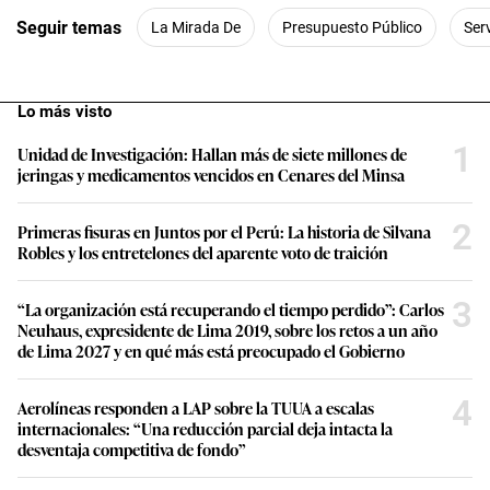
Seguir temas
La Mirada De
Presupuesto Público
Ser
Lo más visto
1
Unidad de Investigación: Hallan más de siete millones de
jeringas y medicamentos vencidos en Cenares del Minsa
2
Primeras fisuras en Juntos por el Perú: La historia de Silvana
Robles y los entretelones del aparente voto de traición
3
“La organización está recuperando el tiempo perdido”: Carlos
Neuhaus, expresidente de Lima 2019, sobre los retos a un año
de Lima 2027 y en qué más está preocupado el Gobierno
4
Aerolíneas responden a LAP sobre la TUUA a escalas
internacionales: “Una reducción parcial deja intacta la
desventaja competitiva de fondo”