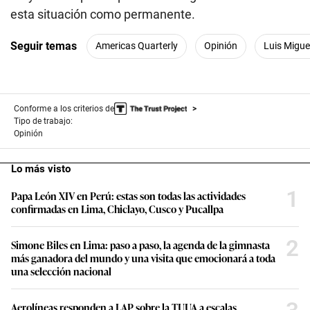
esta situación como permanente.
Seguir temas
Americas Quarterly
Opinión
Luis Miguel
Conforme a los criterios de
Tipo de trabajo:
Opinión
Lo más visto
1
Papa León XIV en Perú: estas son todas las actividades
confirmadas en Lima, Chiclayo, Cusco y Pucallpa
2
Simone Biles en Lima: paso a paso, la agenda de la gimnasta
más ganadora del mundo y una visita que emocionará a toda
una selección nacional
Aerolíneas responden a LAP sobre la TUUA a escalas