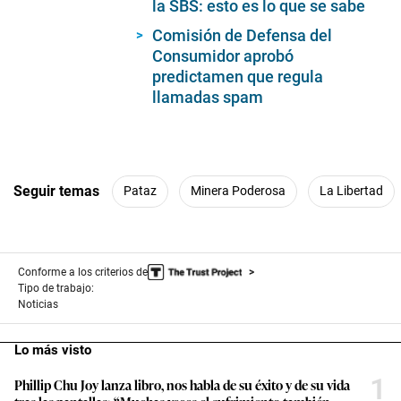
seconds
la SBS: esto es lo que se sabe
Comisión de Defensa del
Consumidor aprobó
predictamen que regula
llamadas spam
Seguir temas
Pataz
Minera Poderosa
La Libertad
Conforme a los criterios de
Tipo de trabajo:
Noticias
Lo más visto
1
Phillip Chu Joy lanza libro, nos habla de su éxito y de su vida