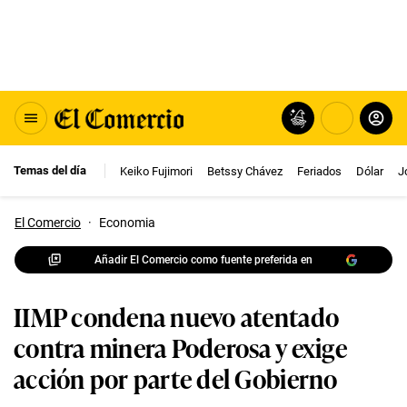
Temas del día
Keiko Fujimori
Betssy Chávez
Feriados
Dólar
J
El Comercio
·
Economia
Añadir El Comercio como fuente preferida en
IIMP condena nuevo atentado
contra minera Poderosa y exige
acción por parte del Gobierno