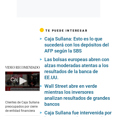
TE PUEDE INTERESAR
Caja Sullana: Esto es lo que
sucederá con los depósitos del
AFP según la SBS
Las bolsas europeas abren con
alzas moderadas atentas a los
VIDEO RECOMENDADO
resultados de la banca de
EE.UU.
Caja Sullana es intervenida por la SBS
Wall Street abre en verde
mientras los inversores
0
seconds
analizan resultados de grandes
of
Clientes de Caja Sullana
bancos
7
preocupados por cierre
minutes,
de entidad financiera
Caja Sullana fue intervenida por
40