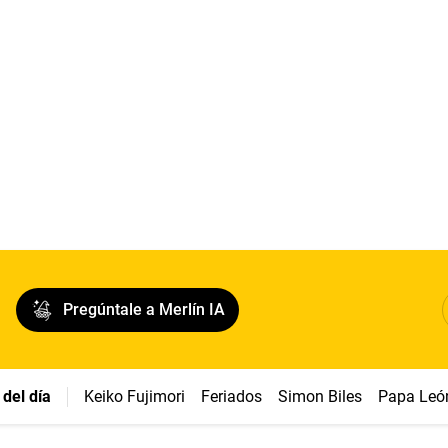
Pregúntale a Merlín IA
del día
Keiko Fujimori
Feriados
Simon Biles
Papa Leó