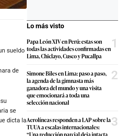
Lo más visto
1
Papa León XIV en Perú: estas son
todas las actividades confirmadas en
 un sueldo
Lima, Chiclayo, Cusco y Pucallpa
mara de
2
Simone Biles en Lima: paso a paso,
la agenda de la gimnasta más
ganadora del mundo y una visita
que emocionará a toda una
 su
selección nacional
ria se
3
Aerolíneas responden a LAP sobre la
e dicta la
TUUA a escalas internacionales:
“Una reducción parcial deja intacta