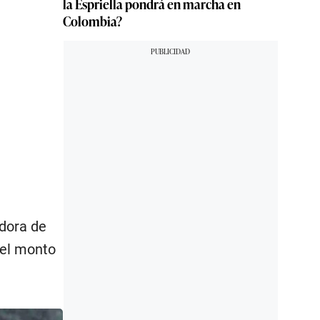
la Espriella pondrá en marcha en
Colombia?
n
adora de
del monto