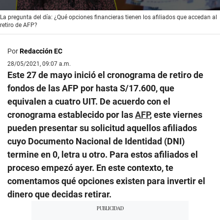
0
La pregunta del día: ¿Qué opciones financieras tienen los afiliados que accedan al
seconds
retiro de AFP?
of
1
minute,
Por
Redacción EC
49
seconds
28/05/2021, 09:07 a.m.
Este 27 de mayo inició el cronograma de retiro de
fondos de las AFP por hasta S/17.600, que
equivalen a cuatro UIT. De acuerdo con el
cronograma establecido por las
AFP
, este viernes
pueden presentar su solicitud aquellos afiliados
cuyo Documento Nacional de Identidad (DNI)
termine en 0, letra u otro. Para estos afiliados el
proceso empezó ayer. En este contexto, te
comentamos qué opciones existen para invertir el
dinero que decidas retirar.