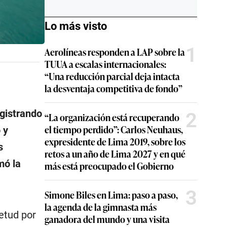
Lo más visto
1
Aerolíneas responden a LAP sobre la
TUUA a escalas internacionales:
“Una reducción parcial deja intacta
la desventaja competitiva de fondo”
gistrando
2
“La organización está recuperando
el tiempo perdido”: Carlos Neuhaus,
 y
expresidente de Lima 2019, sobre los
s
retos a un año de Lima 2027 y en qué
mó la
más está preocupado el Gobierno
3
Simone Biles en Lima: paso a paso,
la agenda de la gimnasta más
ietud por
ganadora del mundo y una visita