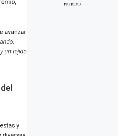
gremio,
de avanzar
rando,
y un tejido
 del
estas y
s diversas