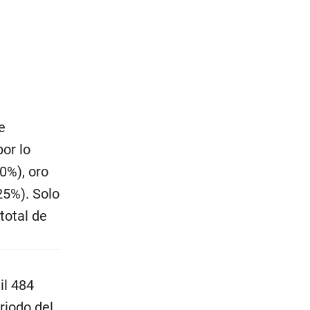
e
or lo
0%), oro
25%). Solo
total de
il 484
riodo del