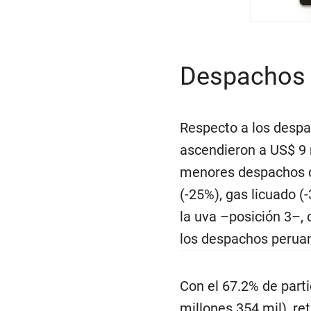
Despachos e
Respecto a los despa
ascendieron a US$ 9 m
menores despachos de
(-25%), gas licuado (
la uva –posición 3–, 
los despachos perua
Con el 67.2% de parti
millones 354 mil), r