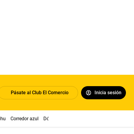
Pásate al Club El Comercio
Inicia sesión
chu
Corredor azul
Dólar
Congreso
Nasca
Acuña
Toled