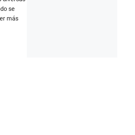
ado se
der más