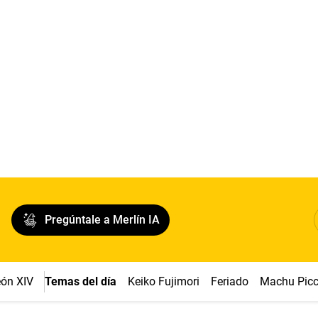
Pregúntale a Merlín IA
ón XIV
Temas del día
Keiko Fujimori
Feriado
Machu Pic