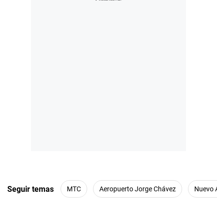
Seguir temas
MTC
Aeropuerto Jorge Chávez
Nuevo 