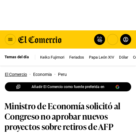
Temas del día
Keiko Fujimori
Feriados
Papa León XIV
Dólar
C
El Comercio
·
Economia
·
Peru
Añadir El Comercio como fuente preferida en
Ministro de Economía solicitó al
Congreso no aprobar nuevos
proyectos sobre retiros de AFP