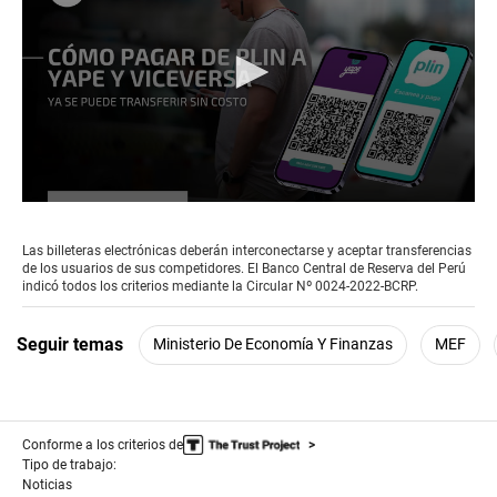
0
seconds
of
Las billeteras electrónicas deberán interconectarse y aceptar transferencias
1
de los usuarios de sus competidores. El Banco Central de Reserva del Perú
minute,
indicó todos los criterios mediante la Circular Nº 0024-2022-BCRP.
59
seconds
Seguir temas
Ministerio De Economía Y Finanzas
MEF
Conforme a los criterios de
Tipo de trabajo:
Noticias