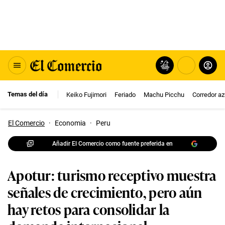
Temas del día
Keiko Fujimori
Feriado
Machu Picchu
Corredor az
El Comercio
·
Economia
·
Peru
Añadir El Comercio como fuente preferida en
Apotur: turismo receptivo muestra
señales de crecimiento, pero aún
hay retos para consolidar la