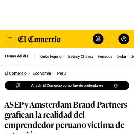
Temas del día
Keiko Fujimori
Betssy Chávez
Feriados
Dólar
J
El Comercio
·
Economia
·
Peru
Añadir El Comercio como fuente preferida en
ASEP y Amsterdam Brand Partners
grafican la realidad del
emprendedor peruano víctima de