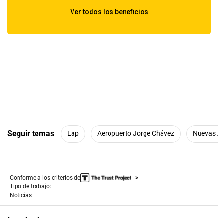
Seguir temas
Lap
Aeropuerto Jorge Chávez
Nuevas 
Conforme a los criterios de
Tipo de trabajo:
Noticias