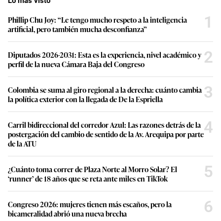
Lo más visto
n
u
1
t
Phillip Chu Joy: “Le tengo mucho respeto a la inteligencia
e
artificial, pero también mucha desconfianza”
s
,
4
2
Diputados 2026-2031: Esta es la experiencia, nivel académico y
7
perfil de la nueva Cámara Baja del Congreso
s
e
c
3
Colombia se suma al giro regional a la derecha: cuánto cambia
o
n
la política exterior con la llegada de De la Espriella
d
s
4
Carril bidireccional del corredor Azul: Las razones detrás de la
postergación del cambio de sentido de la Av. Arequipa por parte
de la ATU
5
¿Cuánto toma correr de Plaza Norte al Morro Solar? El
‘runner’ de 18 años que se reta ante miles en TikTok
6
Congreso 2026: mujeres tienen más escaños, pero la
bicameralidad abrió una nueva brecha