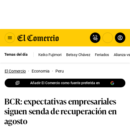
Temas del día
Keiko Fujimori
Betssy Chávez
Feriados
Alianza v
El Comercio
·
Economia
·
Peru
Añadir El Comercio como fuente preferida en
BCR: expectativas empresariales
siguen senda de recuperación en
agosto