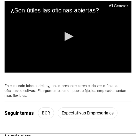
¿Son útiles las oficinas abiertas?
0
s
e
En el mundo laboral de hoy, las empresas recurren cada vez más a las
c
oficinas colectivas. El argumento: sin un puesto fijo, los empleados serían
o
más flexibles.
n
d
s
Seguir temas
BCR
Expectativas Empresariales
o
f
5
m
i