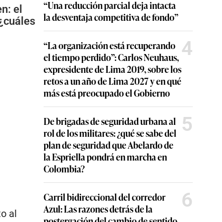
“Una reducción parcial deja intacta
n: el
la desventaja competitiva de fondo”
¿cuáles
4
“La organización está recuperando
el tiempo perdido”: Carlos Neuhaus,
expresidente de Lima 2019, sobre los
retos a un año de Lima 2027 y en qué
más está preocupado el Gobierno
5
De brigadas de seguridad urbana al
rol de los militares: ¿qué se sabe del
plan de seguridad que Abelardo de
la Espriella pondrá en marcha en
Colombia?
6
Carril bidireccional del corredor
Azul: Las razones detrás de la
o al
postergación del cambio de sentido