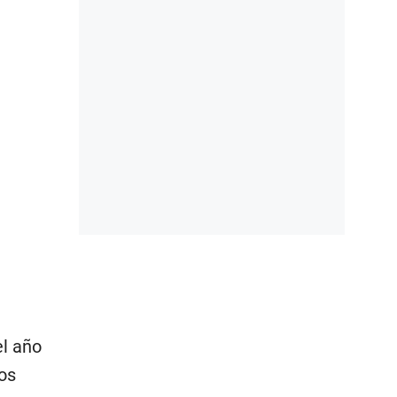
el año
os