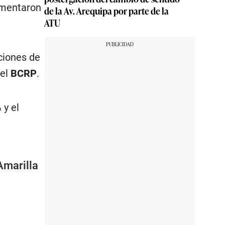
umentaron
de la Av. Arequipa por parte de la
ATU
ciones de
del
BCRP
.
 y el
Amarilla