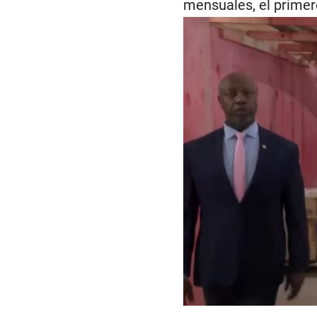
mensuales, el primer
00:00
/
03:57
Don