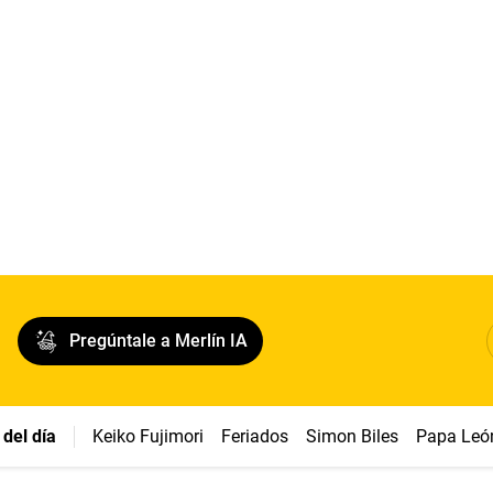
Pregúntale a Merlín IA
del día
Keiko Fujimori
Feriados
Simon Biles
Papa Leó