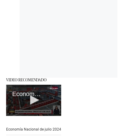
VIDEO RECOMENDADO
Economía Nacional de julio 2024
0
seconds
of
Economía Nacional de julio 2024
39