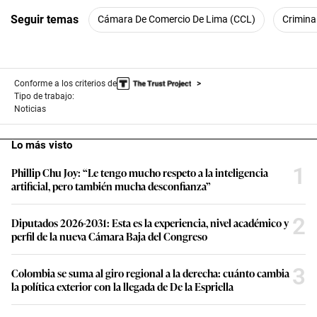
seconds
Seguir temas
Cámara De Comercio De Lima (CCL)
Crimina
Conforme a los criterios de
Tipo de trabajo:
Noticias
Lo más visto
1
Phillip Chu Joy: “Le tengo mucho respeto a la inteligencia
artificial, pero también mucha desconfianza”
2
Diputados 2026-2031: Esta es la experiencia, nivel académico y
perfil de la nueva Cámara Baja del Congreso
3
Colombia se suma al giro regional a la derecha: cuánto cambia
la política exterior con la llegada de De la Espriella