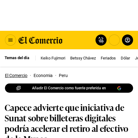
Temas del día
Keiko Fujimori
Betssy Chávez
Feriados
Dólar
J
El Comercio
·
Economia
·
Peru
Añadir El Comercio como fuente preferida en
Capece advierte que iniciativa de
Sunat sobre billeteras digitales
podría acelerar el retiro al efectivo