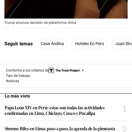
00:00
/
00:56
Trump anuncia decisión de plataforma china
Seguir temas
Casa Andina
Hoteles En Perú
Juan Sto
Conforme a los criterios de
Tipo de trabajo:
Noticias
Lo más visto
1
Papa León XIV en Perú: estas son todas las actividades
confirmadas en Lima, Chiclayo, Cusco y Pucallpa
2
Simone Biles en Lima: paso a paso, la agenda de la gimnasta