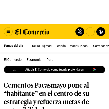
Temas del día
Keiko Fujimori
Feriado
Machu Picchu
Corredor az
El Comercio
·
Economia
·
Peru
Añadir El Comercio como fuente preferida en
Cementos Pacasmayo pone al
“habitante” en el centro de su
estrategia y refuerza metas de