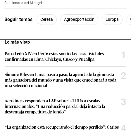
e
Funcionaria del Minagri
c
o
n
Seguir temas
Cereza
Agroexportación
Europa
d
s
o
f
3
Lo más visto
m
i
1
n
Papa León XIV en Perú: estas son todas las actividades
u
confirmadas en Lima, Chiclayo, Cusco y Pucallpa
t
e
s
2
Simone Biles en Lima: paso a paso, la agenda de la gimnasta
,
más ganadora del mundo y una visita que emocionará a toda
4
una selección nacional
3
s
e
3
c
Aerolíneas responden a LAP sobre la TUUA a escalas
o
internacionales: “Una reducción parcial deja intacta la
n
desventaja competitiva de fondo”
d
s
4
“La organización está recuperando el tiempo perdido”: Carlos