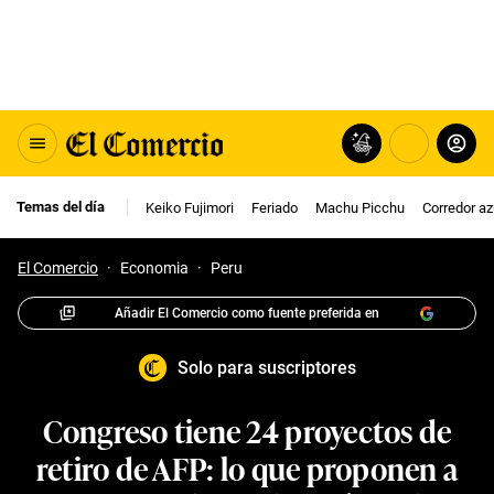
Temas del día
Keiko Fujimori
Feriado
Machu Picchu
Corredor az
El Comercio
·
Economia
·
Peru
Añadir El Comercio como fuente preferida en
Solo para suscriptores
Congreso tiene 24 proyectos de
retiro de AFP: lo que proponen a