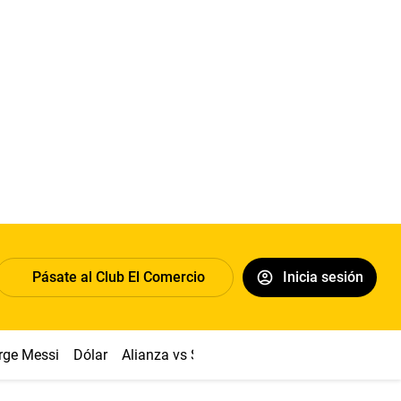
Pásate al Club El Comercio
Inicia sesión
rge Messi
Dólar
Alianza vs Sport Boys
Papa León XIV
Co