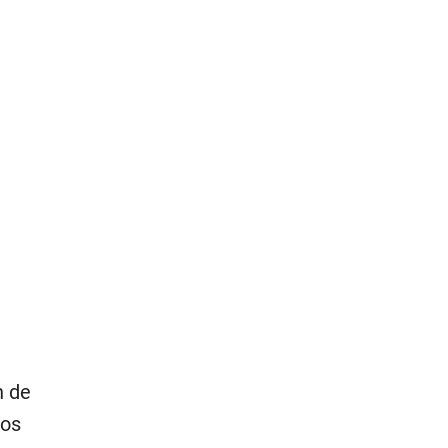
n de
los