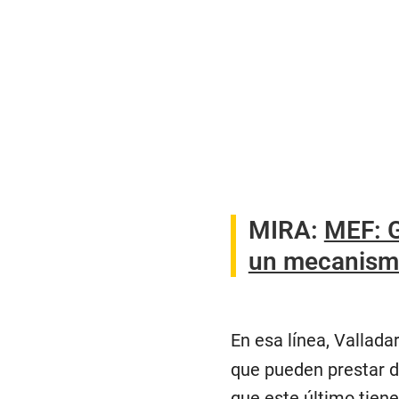
MIRA:
MEF: G
un mecanismo
En esa línea, Vallada
que pueden prestar di
que este último tien