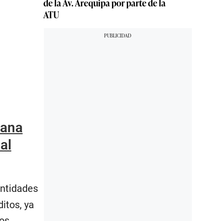
de la Av. Arequipa por parte de la
ATU
mana
al
entidades
itos, ya
os.