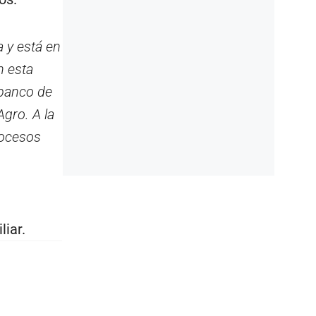
 y está en
n esta
obanco de
gro. A la
rocesos
liar.