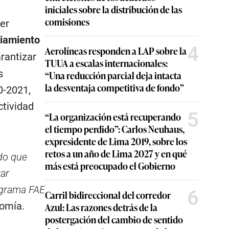
iniciales sobre la distribución de las
comisiones
er
ciamiento
4
Aerolíneas responden a LAP sobre la
rantizar
TUUA a escalas internacionales:
s
“Una reducción parcial deja intacta
la desventaja competitiva de fondo”
0-2021,
ctividad
5
“La organización está recuperando
el tiempo perdido”: Carlos Neuhaus,
expresidente de Lima 2019, sobre los
retos a un año de Lima 2027 y en qué
ndo que
más está preocupado el Gobierno
rar
rograma FAE
6
Carril bidireccional del corredor
nomía.
Azul: Las razones detrás de la
postergación del cambio de sentido