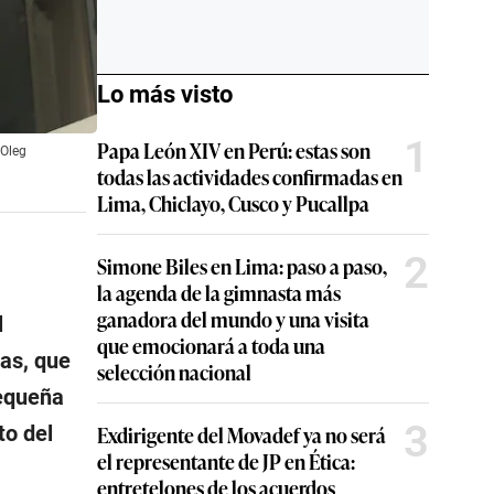
Lo más visto
1
Papa León XIV en Perú: estas son
 Oleg
todas las actividades confirmadas en
Lima, Chiclayo, Cusco y Pucallpa
2
Simone Biles en Lima: paso a paso,
la agenda de la gimnasta más
ganadora del mundo y una visita
l
que emocionará a toda una
vas, que
selección nacional
pequeña
3
to del
Exdirigente del Movadef ya no será
el representante de JP en Ética:
entretelones de los acuerdos