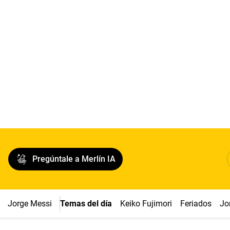
Pregúntale a Merlín IA
Jorge Messi
Temas del día
Keiko Fujimori
Feriados
Jo