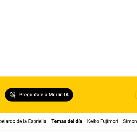
Pregúntale a Merlín IA
belardo de la Espriella
Temas del día
Keiko Fujimori
Simon 