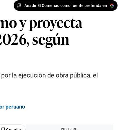
Añadir El Comercio como fuente preferida en
mo y proyecta
2026, según
or la ejecución de obra pública, el
dor peruano
Guardar