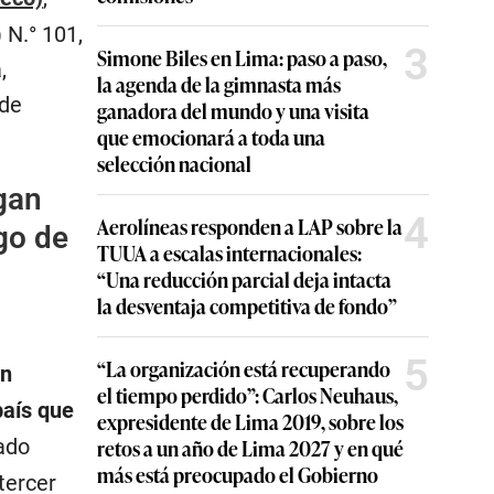
 N.° 101,
3
Simone Biles en Lima: paso a paso,
,
la agenda de la gimnasta más
 de
ganadora del mundo y una visita
que emocionará a toda una
selección nacional
gan
4
Aerolíneas responden a LAP sobre la
go de
TUUA a escalas internacionales:
“Una reducción parcial deja intacta
la desventaja competitiva de fondo”
5
“La organización está recuperando
un
el tiempo perdido”: Carlos Neuhaus,
país que
expresidente de Lima 2019, sobre los
tado
retos a un año de Lima 2027 y en qué
más está preocupado el Gobierno
tercer