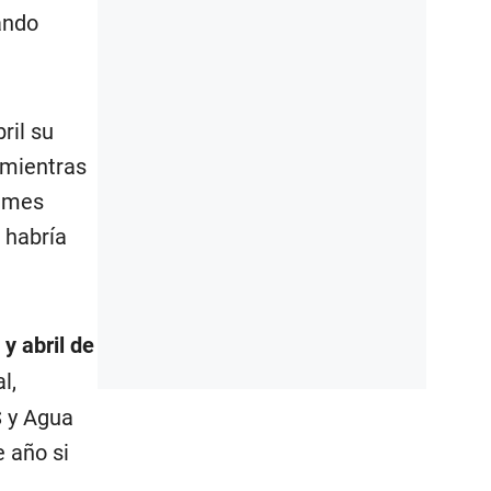
ando
ril su
 mientras
o mes
 habría
y abril de
l,
S y Agua
 año si