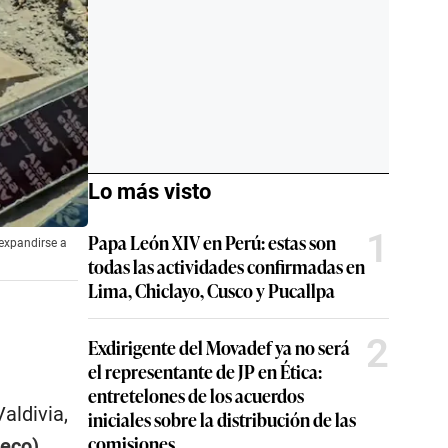
Lo más visto
1
Papa León XIV en Perú: estas son
 expandirse a
todas las actividades confirmadas en
Lima, Chiclayo, Cusco y Pucallpa
2
Exdirigente del Movadef ya no será
el representante de JP en Ética:
entretelones de los acuerdos
aldivia,
iniciales sobre la distribución de las
comisiones
peco)
,