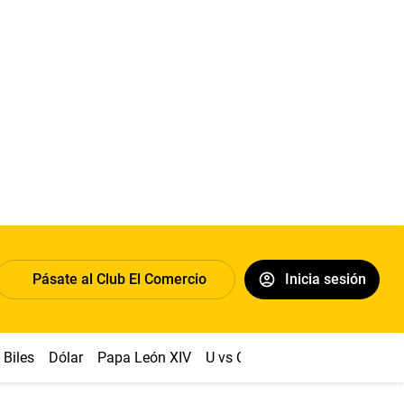
Pásate al Club El Comercio
Inicia sesión
Biles
Dólar
Papa León XIV
U vs Cristal
Congreso
Mach