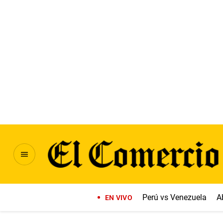
Perú vs Venezuela
A
EN VIVO