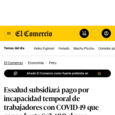
Temas del día
Keiko Fujimori
Feriado
Machu Picchu
Corredor az
El Comercio
·
Economia
·
Peru
Añadir El Comercio como fuente preferida en
Essalud subsidiará pago por
incapacidad temporal de
trabajadores con COVID-19 que