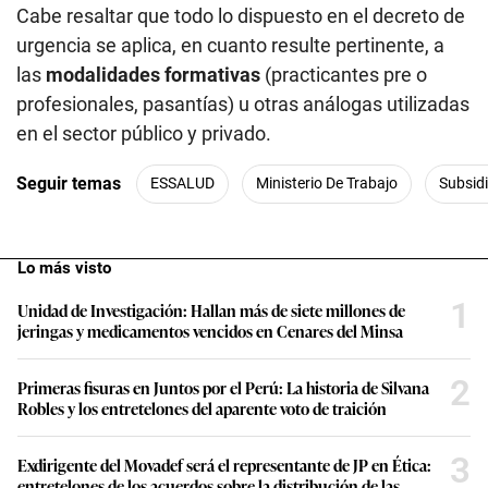
Seguir temas
ESSALUD
Ministerio De Trabajo
Subsid
Lo más visto
1
Unidad de Investigación: Hallan más de siete millones de
jeringas y medicamentos vencidos en Cenares del Minsa
2
Primeras fisuras en Juntos por el Perú: La historia de Silvana
Robles y los entretelones del aparente voto de traición
3
Exdirigente del Movadef será el representante de JP en Ética:
entretelones de los acuerdos sobre la distribución de las
comisiones
4
“La organización está recuperando el tiempo perdido”: Carlos
Neuhaus, expresidente de Lima 2019, sobre los retos a un año
de Lima 2027 y en qué más está preocupado el Gobierno