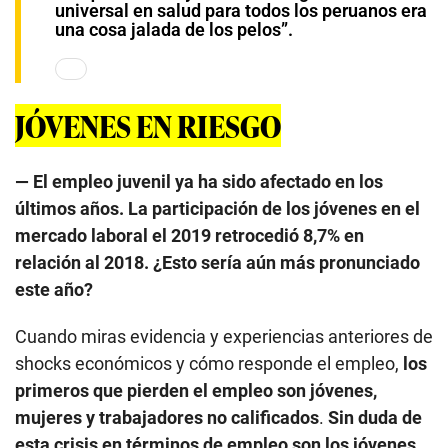
— El empleo juvenil ya ha sido afectado en los
últimos años. La participación de los jóvenes en el
mercado laboral el 2019 retrocedió 8,7% en
relación al 2018. ¿Esto sería aún más pronunciado
este año?
Cuando miras evidencia y experiencias anteriores de
shocks económicos y cómo responde el empleo,
los
primeros que pierden el empleo son jóvenes,
mujeres y trabajadores no calificados
.
Sin duda de
esta crisis en términos de empleo son los jóvenes
los más afectados
. Tienen menos experiencia
laboral, menos capital humano específico en al
empresa; es más fácil sustituir a un trabajador que
tiene poco tiempo en la empresa que a un trabajador
que ya conoce la cultura organizacional y ya tiene 10