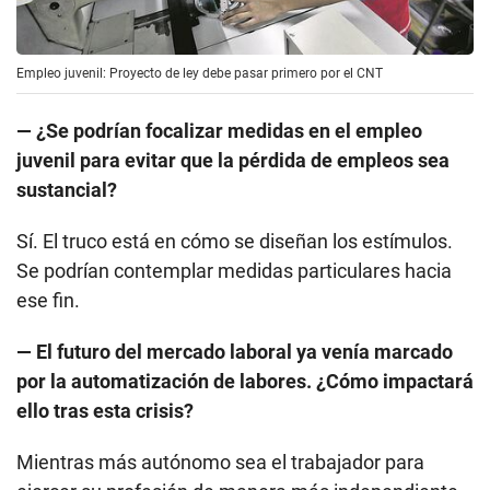
juvenil para evitar que la pérdida de empleos sea
sustancial?
Sí. El truco está en cómo se diseñan los estímulos.
Se podrían contemplar medidas particulares hacia
ese fin.
— El futuro del mercado laboral ya venía marcado
por la automatización de labores. ¿Cómo impactará
ello tras esta crisis?
Mientras más autónomo sea el trabajador para
ejercer su profesión de manera más independiente,
eso se considerará como un activo. Si puedo hacer
el trabajo desde mi casa, conectarme a la empresa y
ser igual de productivo, es un valor enorme. Creo
que el valor de trabajadores que pueden hacer su
trabajo autónomamente se va a incrementar mucho,