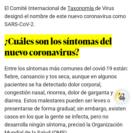
nuevo coronavirus?
Entre los síntomas más comunes del covid-19 están:
fiebre, cansancio y tos seca, aunque en algunos
pacientes se ha detectado dolor corporal,
congestión nasal, rinorrea, dolor de garganta y
diarrea. Estos malestares pueden ser leves o
presentarse de forma gradual; sin embargo, existen
casos en los que la gente se infecta, pero no
desarrolla ningún síntoma, precisó la Organización
Mundial de la Salud (OMS).
Además, la entidad dio a conocer que el 80 % de
personas que adquieren la enfermedad se recupera
sin llevar un tratamiento especial, 1 de cada 6 casos
desarrolla una enfermedad grave y tiene dificultad