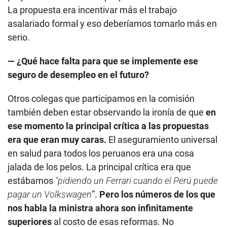
seguro de desempleo en el futuro?
Otros colegas que participamos en la comisión
también deben estar observando la ironía de que
en
ese momento la principal crítica a las propuestas
era que eran muy caras.
El aseguramiento universal
en salud para todos los peruanos era una cosa
jalada de los pelos. La principal crítica era que
estábamos
"pidiendo un Ferrari cuando el Perú puede
pagar un Volkswagen
”.
Pero los números de los que
nos habla la ministra ahora son infinitamente
superiores
al costo de esas reformas. No
pretendíamos que se aceptaran las propuestas ni su
costo tal como se habían hecho, pero sí abrir el
debate sobre qué tipo de protección social
queremos para el país. Es una pregunta que
tenemos pendiente. De repente es un momento