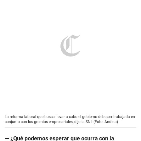
La reforma laboral que busca llevar a cabo el gobierno debe ser trabajada en
conjunto con los gremios empresariales, dijo la SNI. (Foto: Andina)
— ¿Qué podemos esperar que ocurra con la
informalidad laboral? ¿Aumentará en estas
circunstancias?
Lo que ya venía ocurriendo es que el empleo
informal estaba creciendo más rápido que el empleo