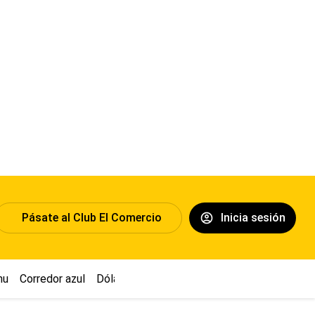
Pásate al Club El Comercio
Inicia sesión
hu
Corredor azul
Dólar
Congreso
Nasca
Acuña
Toledo