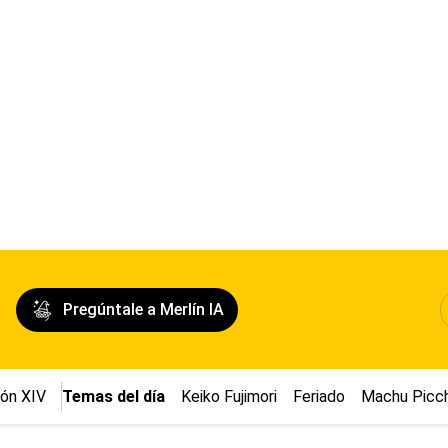
Pregúntale a Merlín IA
ón XIV
Temas del día
Keiko Fujimori
Feriado
Machu Picc