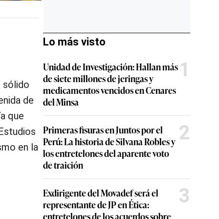
Lo más visto
1
Unidad de Investigación: Hallan más
de siete millones de jeringas y
 sólido
medicamentos vencidos en Cenares
enida de
del Minsa
ía que
2
Primeras fisuras en Juntos por el
Estudios
Perú: La historia de Silvana Robles y
smo en la
los entretelones del aparente voto
de traición
3
Exdirigente del Movadef será el
representante de JP en Ética:
entretelones de los acuerdos sobre