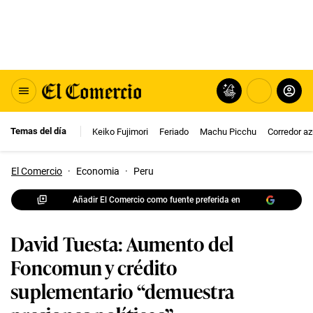
Temas del día
Keiko Fujimori
Feriado
Machu Picchu
Corredor az
El Comercio
·
Economia
·
Peru
Añadir El Comercio como fuente preferida en
David Tuesta: Aumento del
Foncomun y crédito
suplementario “demuestra