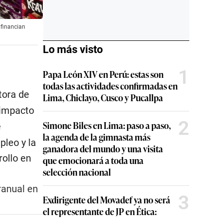
 financian
Lo más visto
1
Papa León XIV en Perú: estas son
todas las actividades confirmadas en
tora de
Lima, Chiclayo, Cusco y Pucallpa
 impacto
2
Simone Biles en Lima: paso a paso,
e
la agenda de la gimnasta más
pleo y la
ganadora del mundo y una visita
rollo en
que emocionará a toda una
selección nacional
ranual en
3
Exdirigente del Movadef ya no será
el representante de JP en Ética: