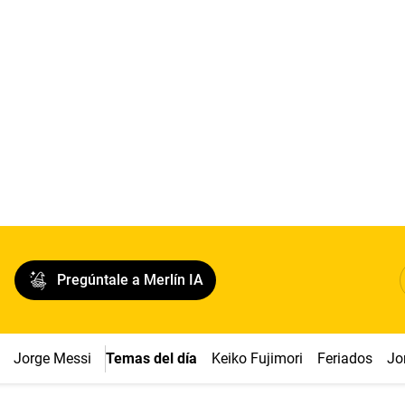
Pregúntale a Merlín IA
Jorge Messi
Temas del día
Keiko Fujimori
Feriados
Jo