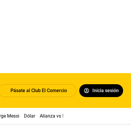
Pásate al Club El Comercio
Inicia sesión
rge Messi
Dólar
Alianza vs Sport Boys
Papa León XIV
Co