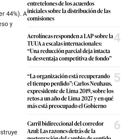
entretelones de los acuerdos
iniciales sobre la distribución de las
er 44%). A
comisiones
eso y
4
Aerolíneas responden a LAP sobre la
TUUA a escalas internacionales:
“Una reducción parcial deja intacta
la desventaja competitiva de fondo”
5
“La organización está recuperando
el tiempo perdido”: Carlos Neuhaus,
expresidente de Lima 2019, sobre los
retos a un año de Lima 2027 y en qué
más está preocupado el Gobierno
6
Carril bidireccional del corredor
Azul: Las razones detrás de la
nstruye
postergación del cambio de sentido