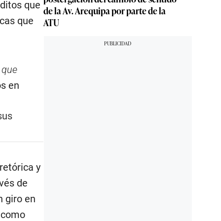
éditos que
de la Av. Arequipa por parte de la
rcas que
ATU
o que
os en
 sus
etórica y
avés de
 giro en
n como