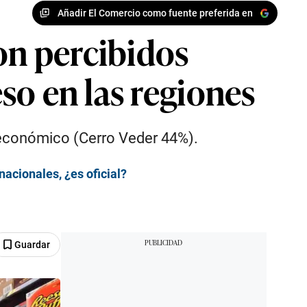
Añadir El Comercio como fuente preferida en
on percibidos
so en las regiones
 económico (Cerro Veder 44%).
acionales, ¿es oficial?
Guardar