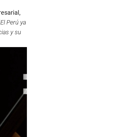
esarial,
“
El Perú ya
cias y su