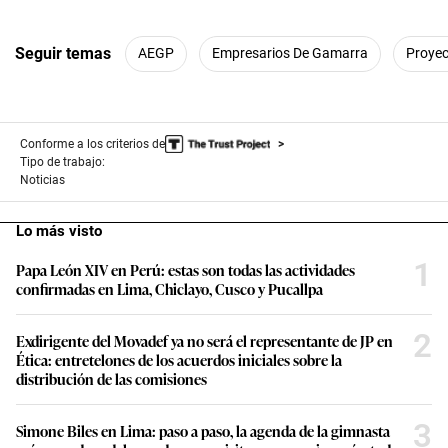
Seguir temas
AEGP
Empresarios De Gamarra
Proyec
Conforme a los criterios de
Tipo de trabajo:
Noticias
Lo más visto
1
Papa León XIV en Perú: estas son todas las actividades
confirmadas en Lima, Chiclayo, Cusco y Pucallpa
2
Exdirigente del Movadef ya no será el representante de JP en
Ética: entretelones de los acuerdos iniciales sobre la
distribución de las comisiones
3
Simone Biles en Lima: paso a paso, la agenda de la gimnasta