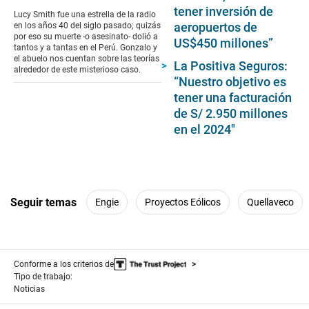
tener inversión de
of
Lucy Smith fue una estrella de la radio
6
aeropuertos de
en los años 40 del siglo pasado; quizás
minutes,
por eso su muerte -o asesinato- dolió a
US$450 millones”
53
tantos y a tantas en el Perú. Gonzalo y
seconds
el abuelo nos cuentan sobre las teorías
La Positiva Seguros:
alrededor de este misterioso caso.
“Nuestro objetivo es
tener una facturación
de S/ 2.950 millones
en el 2024″
Seguir temas
Engie
Proyectos Eólicos
Quellaveco
Conforme a los criterios de
Tipo de trabajo:
Noticias