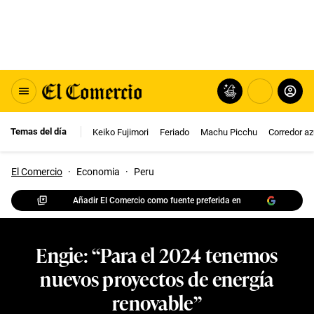
Temas del día
Keiko Fujimori
Feriado
Machu Picchu
Corredor az
El Comercio
·
Economia
·
Peru
Añadir El Comercio como fuente preferida en
Engie: “Para el 2024 tenemos
nuevos proyectos de energía
renovable”