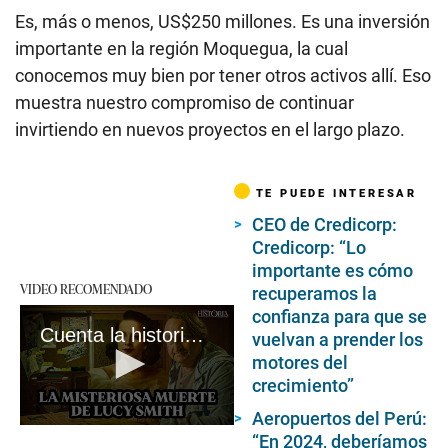
Es, más o menos, US$250 millones. Es una inversión
importante en la región Moquegua, la cual
conocemos muy bien por tener otros activos allí. Eso
muestra nuestro compromiso de continuar
invirtiendo en nuevos proyectos en el largo plazo.
TE PUEDE INTERESAR
CEO de Credicorp:
Credicorp: “Lo
importante es cómo
VIDEO RECOMENDADO
recuperamos la
confianza para que se
Cuenta la historia: ¿Quién mató a Lucy Smith?
vuelvan a prender los
motores del
crecimiento”
Aeropuertos del Perú:
0
“En 2024, deberíamos
seconds