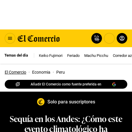
Temas del día
Keiko Fujimori
Feriado
Machu Picchu
Corredor az
El Comercio
·
Economia
·
Peru
Añadir El Comercio como fuente preferida en
Solo para suscriptores
Sequía en los Andes: ¿Cómo este
evento climatológico ha