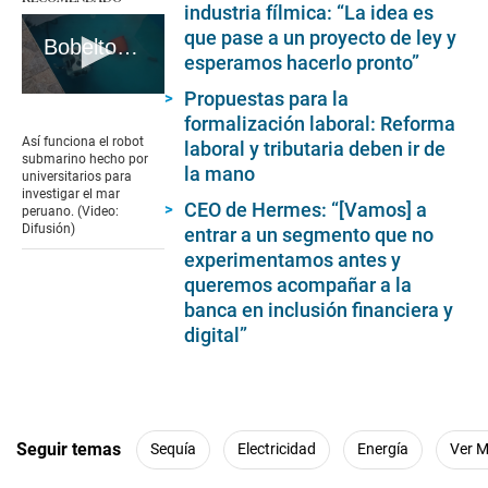
industria fílmica: “La idea es
que pase a un proyecto de ley y
Bobelto, un robot submarino hecho por estudiantes para investigar el mar peruano
esperamos hacerlo pronto”
Propuestas para la
0
seconds
formalización laboral: Reforma
of
Así funciona el robot
laboral y tributaria deben ir de
1
submarino hecho por
minute,
la mano
universitarios para
35
investigar el mar
seconds
CEO de Hermes: “[Vamos] a
peruano. (Video:
Difusión)
entrar a un segmento que no
experimentamos antes y
queremos acompañar a la
banca en inclusión financiera y
digital”
Seguir temas
Sequía
Electricidad
Energía
Ver 