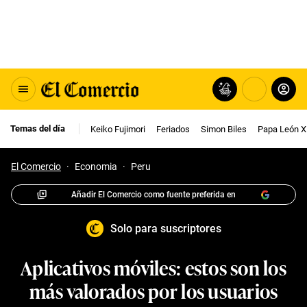
Temas del día
Keiko Fujimori
Feriados
Simon Biles
Papa León X
El Comercio
·
Economia
·
Peru
Añadir El Comercio como fuente preferida en
Solo para suscriptores
Aplicativos móviles: estos son los
más valorados por los usuarios