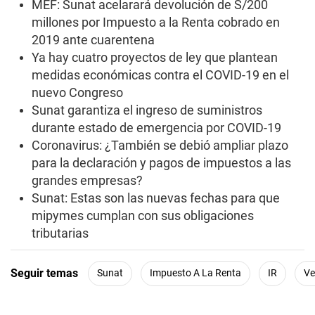
MEF: Sunat acelarará devolución de S/200
millones por Impuesto a la Renta cobrado en
2019 ante cuarentena
Ya hay cuatro proyectos de ley que plantean
medidas económicas contra el COVID-19 en el
nuevo Congreso
Sunat garantiza el ingreso de suministros
durante estado de emergencia por COVID-19
Coronavirus: ¿También se debió ampliar plazo
para la declaración y pagos de impuestos a las
grandes empresas?
Sunat: Estas son las nuevas fechas para que
mipymes cumplan con sus obligaciones
tributarias
Seguir temas
Sunat
Impuesto A La Renta
IR
Ve