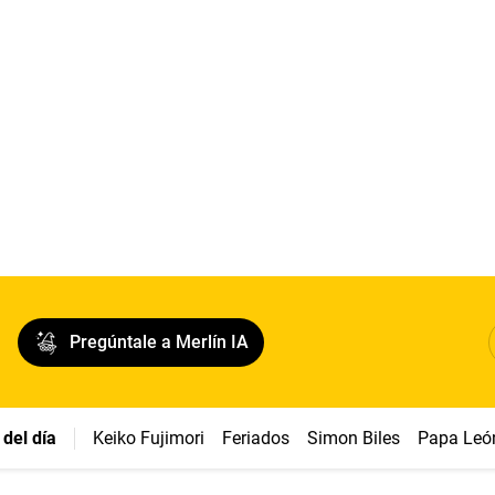
Pregúntale a Merlín IA
del día
Keiko Fujimori
Feriados
Simon Biles
Papa Leó