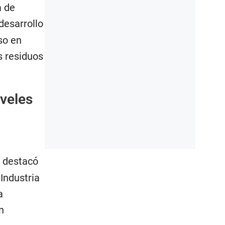
a de
desarrollo
so en
s residuos
iveles
, destacó
Industria
a
n