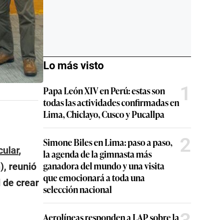
Lo más visto
1
Papa León XIV en Perú: estas son
todas las actividades confirmadas en
Lima, Chiclayo, Cusco y Pucallpa
2
Simone Biles en Lima: paso a paso,
cular
,
la agenda de la gimnasta más
ganadora del mundo y una visita
), reunió
que emocionará a toda una
 de crear
selección nacional
Aerolíneas responden a LAP sobre la