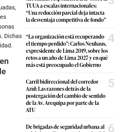
3
TUUA a escalas internacionales:
uadas,
“Una reducción parcial deja intacta
res
la desventaja competitiva de fondo”
rsonas
4
s. Dichas
“La organización está recuperando
el tiempo perdido”: Carlos Neuhaus,
idad.
expresidente de Lima 2019, sobre los
retos a un año de Lima 2027 y en qué
 en
más está preocupado el Gobierno
de
5
Carril bidireccional del corredor
Azul: Las razones detrás de la
postergación del cambio de sentido
de la Av. Arequipa por parte de la
ATU
6
De brigadas de seguridad urbana al