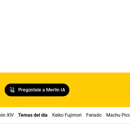
Pregúntale a Merlín IA
ón XIV
Temas del día
Keiko Fujimori
Feriado
Machu Pic