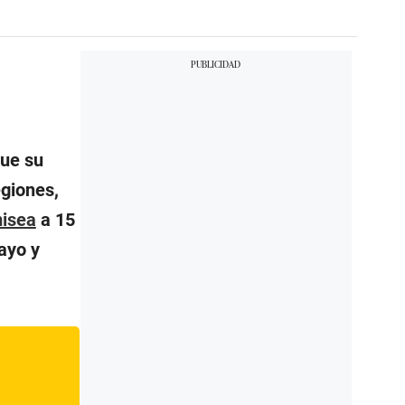
ue su
egiones,
isea
a 15
ayo y