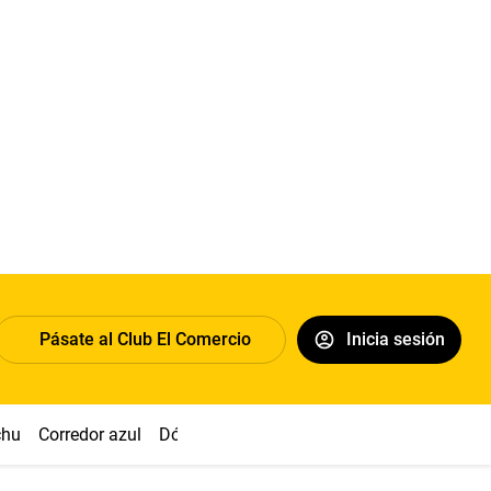
Pásate al Club El Comercio
Inicia sesión
chu
Corredor azul
Dólar
Congreso
Nasca
Acuña
Toled