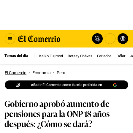
Temas del día
Keiko Fujimori
Betssy Chávez
Feriados
Dólar
J
El Comercio
·
Economia
·
Peru
Añadir El Comercio como fuente preferida en
Gobierno aprobó aumento de
pensiones para la ONP 18 años
después: ¿Cómo se dará?