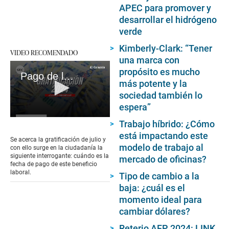
APEC para promover y
desarrollar el hidrógeno
verde
Kimberly-Clark: “Tener
VIDEO RECOMENDADO
una marca con
propósito es mucho
Pago de la Gratificación 2024: ¿Cómo calcularla y cuándo se paga?
más potente y la
sociedad también lo
espera”
0
Trabajo híbrido: ¿Cómo
seconds
está impactando este
of
Se acerca la gratificación de julio y
2
modelo de trabajo al
con ello surge en la ciudadanía la
minutes,
siguiente interrogante: cuándo es la
mercado de oficinas?
20
fecha de pago de este beneficio
seconds
laboral.
Tipo de cambio a la
baja: ¿cuál es el
momento ideal para
cambiar dólares?
Reterio AFP 2024: LINK