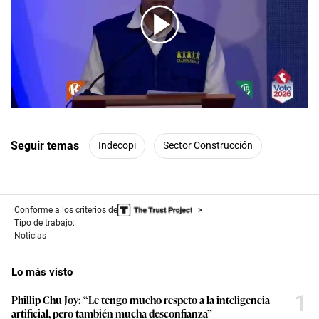
00:00
/
07:34
Seguir temas
Indecopi
Sector Construcción
Conforme a los criterios de
Tipo de trabajo:
Noticias
Lo más visto
1
Phillip Chu Joy: “Le tengo mucho respeto a la inteligencia
artificial, pero también mucha desconfianza”