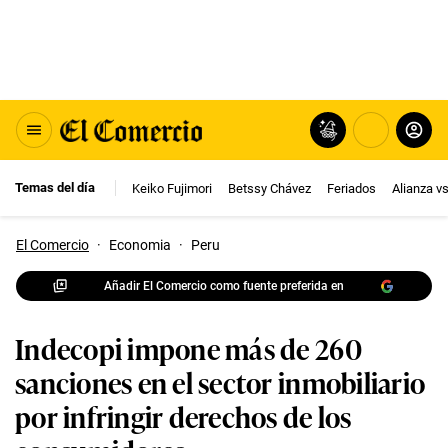
Temas del día
Keiko Fujimori
Betssy Chávez
Feriados
Alianza v
El Comercio
·
Economia
·
Peru
Añadir El Comercio como fuente preferida en
Indecopi impone más de 260
sanciones en el sector inmobiliario
por infringir derechos de los